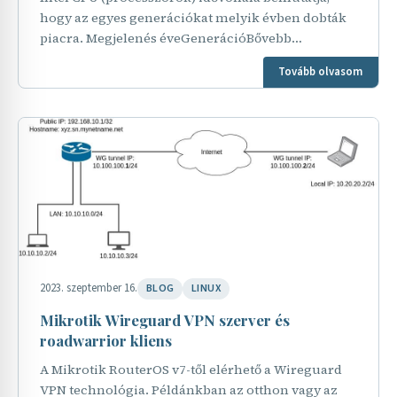
hogy az egyes generációkat melyik évben dobták
piacra. Megjelenés éveGenerációBővebb
információ20081.Nehalem microarchitecture (1st
Tovább olvasom
generation)…
2023. szeptember 16.
BLOG
LINUX
Mikrotik Wireguard VPN szerver és
roadwarrior kliens
A Mikrotik RouterOS v7-től elérhető a Wireguard
VPN technológia. Példánkban az otthon vagy az