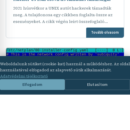
2021 húsvétkor a UNIX autót hackerek támadták
meg. A tulajdonosa egy cikkben foglalta össze az
eseményeket. A cikk végén leírt összefoglaló
tanulságos minden cégvezető és informatikus
Tovább olvasom
számára.…
Weboldalunk sütiket (cookie-kat) használ a működéshez. Az oldal
használatával elfogadod az alapvető sütik alkalmazását.
Adatvédelmi tájékoztató
Elfogadom
Elutasítom
2022. január 31.
BLOG
LINUX