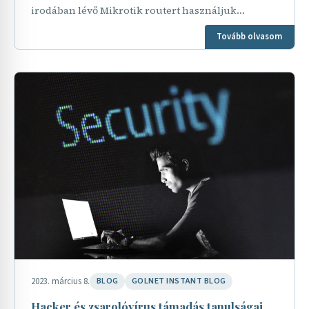
irodában lévő Mikrotik routert használjuk
Wireguard szerverként. Nem indít kifelé
Tovább olvasom
kapcsolatot, csak…
2023. március 8.
BLOG
GOLNET INSTANT BLOG
Hacker és zsarolóvírus támadás tanulságai