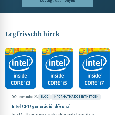
Közelgő események
Legfrissebb hírek
2024. november 24.
BLOG
INFORMATIKA KÖZÉRTHETŐEN
Intel CPU generáció idővonal
Intel CPU (processzorok) idővonala bemutatja,