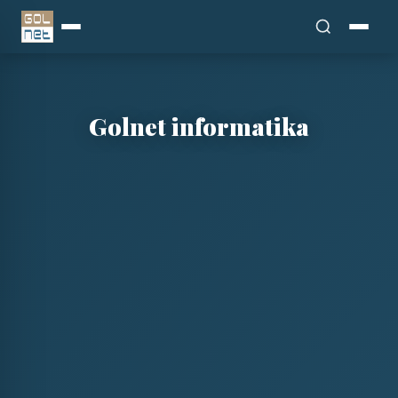
Főoldal
Golnet informatika
Rendszergazda
Blog