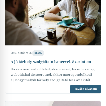
2020. október 26.
BLOG
A jó tárhely szolgáltató ismérvei. Szerintem
Ha van már weboldalad, akkor azért, ha nincs még
weboldalad de szeretnél, akkor azért gondolkodj
el, hogy melyik tárhely szolgáltató lesz az akitől
megveszed a tárhelyet és domain nevet. Vagy
Tovább olvasom
éppen…