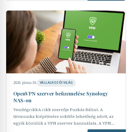
2020. június 30.
VÁLLALKOZÓI VILÁG
OpenVPN szerver beüzemelése Synology
NAS-on
VendégcikkA cikk szerzője Puskás Bálint. A
távmunka kiépítésére sokféle lehetőség adott, az
egyik közülük a VPN szerver használata. A VPN
célja, hogy két eszköz között egy biztonságos