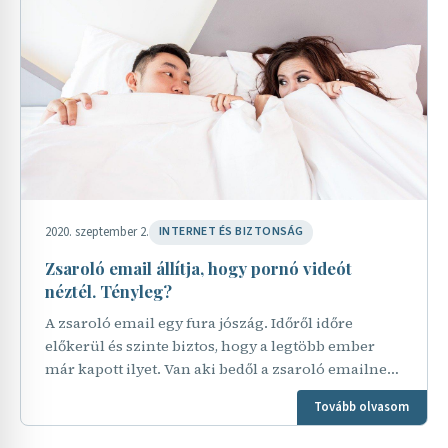
2020. szeptember 2.
INTERNET ÉS BIZTONSÁG
Zsaroló email állítja, hogy pornó videót
néztél. Tényleg?
A zsaroló email egy fura jószág. Időről időre
előkerül és szinte biztos, hogy a legtöbb ember
már kapott ilyet. Van aki bedől a zsaroló emailnek
és fizet, van aki gondolkodik. A Nemzeti
Tovább olvasom
Kibervédelmi…