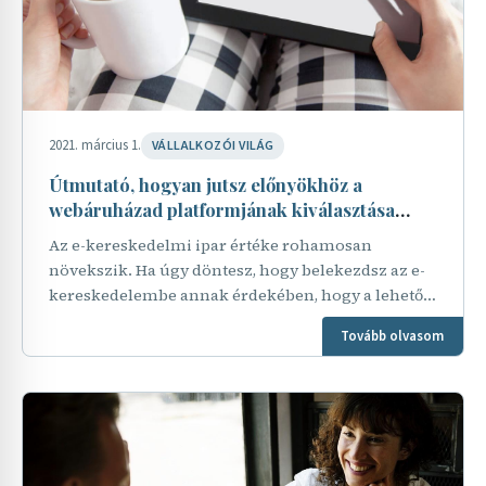
2021. március 1.
VÁLLALKOZÓI VILÁG
Útmutató, hogyan jutsz előnyökhöz a
webáruházad platformjának kiválasztása
során
Az e-kereskedelmi ipar értéke rohamosan
növekszik. Ha úgy döntesz, hogy belekezdsz az e-
kereskedelembe annak érdekében, hogy a lehető
legnagyobb szeletet kapd a tortából, nagyon
Tovább olvasom
okosan döntesz! Nem…