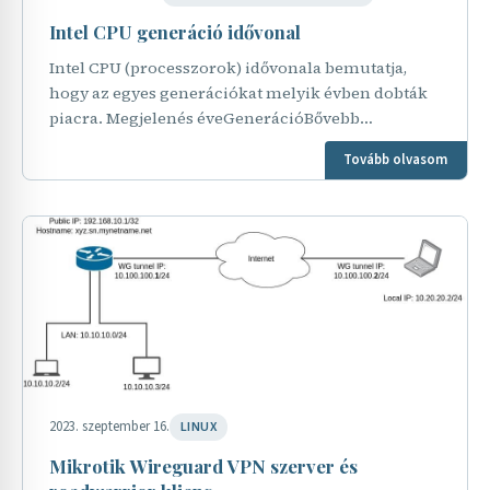
Intel CPU generáció idővonal
Intel CPU (processzorok) idővonala bemutatja,
hogy az egyes generációkat melyik évben dobták
piacra. Megjelenés éveGenerációBővebb
információ20081.Nehalem microarchitecture (1st
Tovább olvasom
generation)…
2023. szeptember 16.
LINUX
Mikrotik Wireguard VPN szerver és