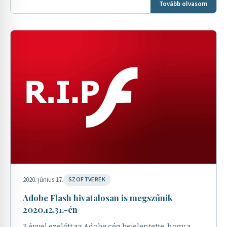
Tovább olvasom
csatornát…
2020. június 17.
SZOFTVEREK
Adobe Flash hivatalosan is megszűnik
2020.12.31.-én
3 évvel ezelőtt az Adobe cég bejelentette, hogy a