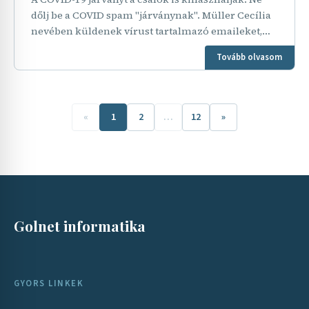
dőlj be a COVID spam "járványnak". Müller Cecília
nevében küldenek vírust tartalmazó emaileket,
amiben a csalók azt próbálják elhitetni, hogy a…
Tovább olvasom
«
1
2
…
12
»
Golnet informatika
GYORS LINKEK