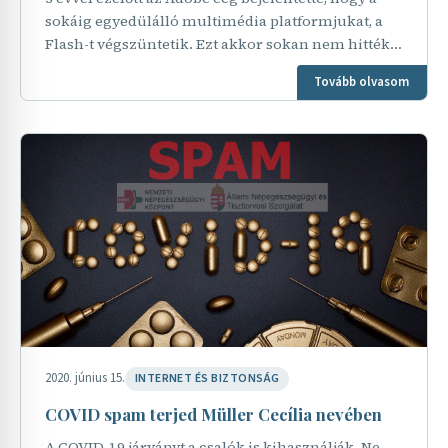
sokáig egyedülálló multimédia platformjukat, a
Flash-t végszüntetik. Ezt akkor sokan nem hitték
el, de ugyanúgy sokan várták. A Flash életének
Tovább olvasom
vége…
2020. június 15.
INTERNET ÉS BIZTONSÁG
COVID spam terjed Müller Cecília nevében
A COVID-19 járványt a csalók is kihasználják. Ne