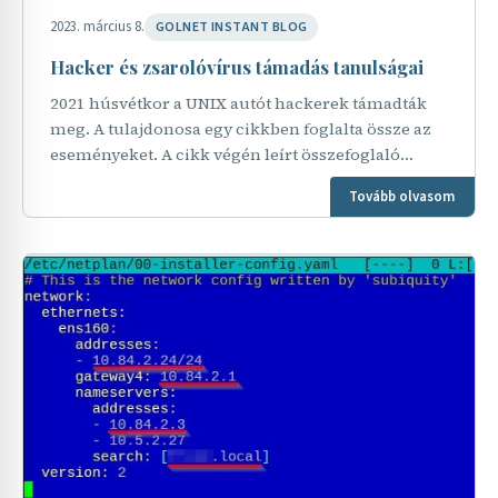
2023. március 8.
GOLNET INSTANT BLOG
Hacker és zsarolóvírus támadás tanulságai
2021 húsvétkor a UNIX autót hackerek támadták
meg. A tulajdonosa egy cikkben foglalta össze az
eseményeket. A cikk végén leírt összefoglaló
tanulságos minden cégvezető és informatikus
Tovább olvasom
számára.…