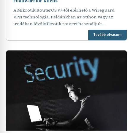
roadwarrior kliens
A Mikrotik RouterOS v7-től elérhető a Wireguard
VPN technológia. Példánkban az otthon vagy az
irodában lévő Mikrotik routert használjuk
Wireguard szerverként. Nem indít kifelé
Tovább olvasom
kapcsolatot, csak…