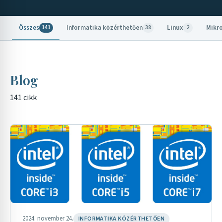
Összes
Informatika közérthetően
Linux
Mikr
141
38
2
Blog
141 cikk
2024. november 24.
INFORMATIKA KÖZÉRTHETŐEN